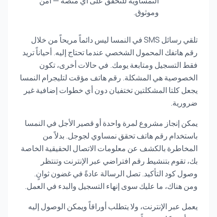
النمساوية للتحقق على أي منصة — آمن
وموثوق.
تلقي رسائل SMS في النمسا ليس دائماً مريحاً من خلال
رقم هاتفك المحمول الشخصي عندما تحتاج إليه. أحياناً تريد
فقط التسجيل ومتابعة يومك. في حالات أخرى، تكون
الخصوصية هي المشكلة. رقم هاتف مؤقت لتليجرام النمسا
يجعل كلتا المشكلتين تختفيان دون أي خطوات إضافية غير
ضرورية.
يمكن إنجاز مشروع لمرة واحدة أو قصير الأجل في النمسا
باستخدام رقم هاتف تحقق نمساوي لجوجل. بدلاً من
المخاطرة بالكشف عن معلومات الاتصال الحقيقية الخاصة
بك، تقوم بتنشيط رقم افتراضي عبر الإنترنت وتنتظر
وصول كود التأكيد. تصل الرسالة عادةً في غضون ثوانٍ.
ومن هناك، ما عليك سوى إنهاء التسجيل والبدء في العمل.
يعمل عبر الإنترنت، ولا يتطلب أوراقاً ويمكن الوصول إليه