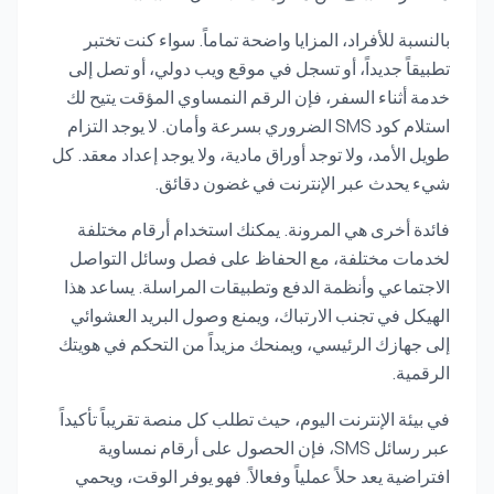
بالنسبة للأفراد، المزايا واضحة تماماً. سواء كنت تختبر
تطبيقاً جديداً، أو تسجل في موقع ويب دولي، أو تصل إلى
خدمة أثناء السفر، فإن الرقم النمساوي المؤقت يتيح لك
استلام كود SMS الضروري بسرعة وأمان. لا يوجد التزام
طويل الأمد، ولا توجد أوراق مادية، ولا يوجد إعداد معقد. كل
شيء يحدث عبر الإنترنت في غضون دقائق.
فائدة أخرى هي المرونة. يمكنك استخدام أرقام مختلفة
لخدمات مختلفة، مع الحفاظ على فصل وسائل التواصل
الاجتماعي وأنظمة الدفع وتطبيقات المراسلة. يساعد هذا
الهيكل في تجنب الارتباك، ويمنع وصول البريد العشوائي
إلى جهازك الرئيسي، ويمنحك مزيداً من التحكم في هويتك
الرقمية.
في بيئة الإنترنت اليوم، حيث تطلب كل منصة تقريباً تأكيداً
عبر رسائل SMS، فإن الحصول على أرقام نمساوية
افتراضية يعد حلاً عملياً وفعالاً. فهو يوفر الوقت، ويحمي