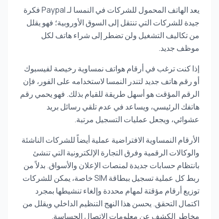
يعد الهاتف المحمول للشركات في النمسا لـ Paypal فكرة
جيدة للشركات التي تنتقل إلى السوق الأوروبية؛ فهو يقلل
من تكاليف التشغيل ولن تضطر إلى شراء هاتف لكل
موظف جديد.
إذا كنت ترغب في أرقام هواتف نمساوية رخيصة لفيسبوك
أو رقم هاتف جديد لتندر النمسا لاستخدامه على الفور، فإن
الرقم المؤقت هو أسهل طريقة للقيام بذلك. فهو يحمي رقم
هاتفك الرئيسي، ويساعد في عدم تلقي رسائل بريد
عشوائي، ويجعل عمليات التسجيل مرتبة.
الأرقام النمساوية الافتراضية عملية أيضاً للشركات الناشئة
والوكالات الرقمية وفرق التجارة الإلكترونية التي تنشئ
بانتظام حسابات جديدة لمنصات الإعلان والأسواق. بدلاً من
ربط كل عملية تسجيل ببطاقة SIM خاصة، يمكن للشركات
توزيع أرقام مؤقتة لمهام محددة وإلغاء تنشيطها بمجرد
اكتمال التحقق. يحسن هذا النهج التنظيم الداخلي ويقلل من
مخاطر الكشف عن معلومات الاتصال الحساسة.