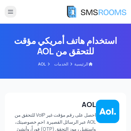
استخدام هاتف أمريكي مؤقت
للتحقق من AOL
الرئيسية
الخدمات
AOL
AOL
احصل على رقم مؤقت غير VoIP للتحقق من
AOL عبر الرسائل القصيرة. احمِ خصوصيتك،
واستقبل رموز التحقق (OTP) فوراً، وأنشئ