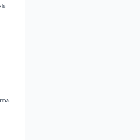
 la
orma.