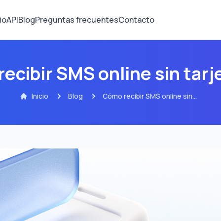
io
API
Blog
Preguntas frecuentes
Contacto
ecibir SMS online sin tarj
Inicio
Blog
Cómo recibir SMS online sin
tarjeta SIM