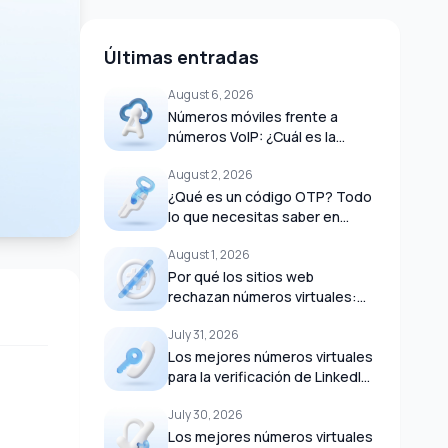
Últimas entradas
August 6, 2026
Números móviles frente a
números VoIP: ¿Cuál es la
diferencia? Guía completa
August 2, 2026
(2026)
¿Qué es un código OTP? Todo
lo que necesitas saber en
2026
August 1, 2026
Por qué los sitios web
rechazan números virtuales:
Guía completa 2026
July 31, 2026
Los mejores números virtuales
para la verificación de LinkedIn
en 2026: Guía completa
July 30, 2026
Los mejores números virtuales