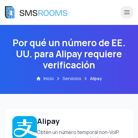
Por qué un número de EE.
UU. para Alipay requiere
verificación
Inicio
Servicios
Alipay
Alipay
Obtén un número temporal non-VoIP