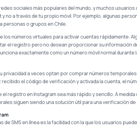
 redes sociales más populares del mundo, y muchos usuarios 
et y no a través de tu propio móvil. Por ejemplo, algunas pers
a personas o grupos en Chile.
los números virtuales para activar cuentas rápidamente. Al
ar el registro pero no desean proporcionar su información d
e funciona exactamente como un número móvil normal durante 
 privacidad a veces optan por comprar números temporales 
recibido el código de verificación y activada la cuenta, el nú
ue el registro en Instagram sea más rápido y sencillo. A medi
ales siguen siendo una solución útil para una verificación de
gram
s de SMS en línea es la facilidad con la que los usuarios pued