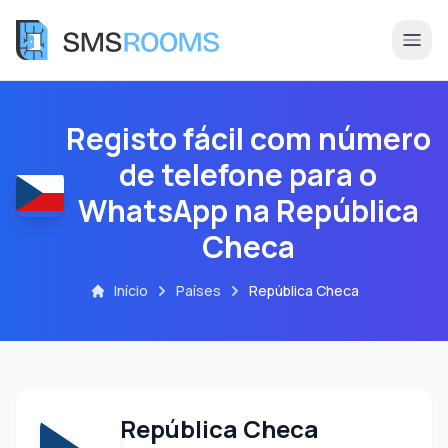
Registo fácil com número
de telefone para o
WhatsApp na República
Checa
Início
Países
República Checa
República Checa