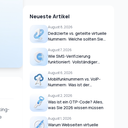
Neueste Artikel
August 8, 2026
Dedizierte vs. geteilte virtuelle
Nummern: Welche sollten Sie
wählen? Vollständiger
August 7, 2026
Leitfaden (2026)
Wie SMS-Verifizierung
funktioniert: Vollständiger
Leitfaden zu SMS-Gateways,
August 6, 2026
OTP-Zustellung und
Mobilfunknetzen (2026)
Mobilfunknummern vs. VoIP-
Nummern: Was ist der
Unterschied? Der komplette
August 2, 2026
Leitfaden (2026)
Was ist ein OTP-Code? Alles,
was Sie 2026 wissen müssen
king-
e
August 1, 2026
Warum Webseiten virtuelle