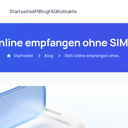
Startseite
API
Blog
FAQ
Kontakte
nline empfangen ohne SIM
Startseite
Blog
SMS online empfangen ohne
SIM-Karte