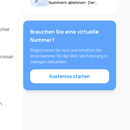
Nummern ablehnen: Der
vollständige Leitfaden 2026
scher
Brauchen Sie eine virtuelle
Nummer?
Registrieren Sie sich und erhalten Sie
eine Nummer für die SMS-Verifizierung in
Browser
wenigen Sekunden
Kostenlos starten
n.