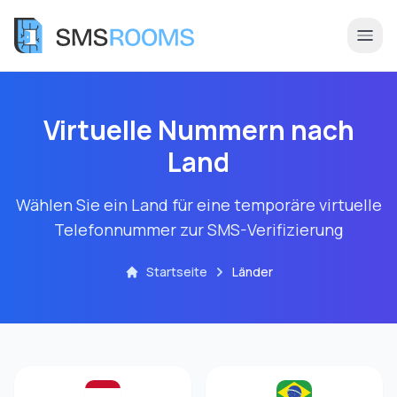
Virtuelle Nummern nach
Land
Wählen Sie ein Land für eine temporäre virtuelle
Telefonnummer zur SMS-Verifizierung
Startseite
Länder