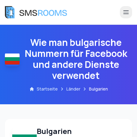
Wie man bulgarische
Nummern für Facebook
und andere Dienste
verwendet
Startseite
Länder
Bulgarien
Bulgarien