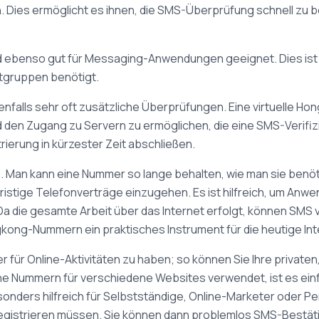
ben. Dies ermöglicht es ihnen, die SMS-Überprüfung schnell z
benso gut für Messaging-Anwendungen geeignet. Dies ist be
etgruppen benötigt.
alls sehr oft zusätzliche Überprüfungen. Eine virtuelle Hon
d den Zugang zu Servern zu ermöglichen, die eine SMS-Verifizi
rierung in kürzester Zeit abschließen.
enste. Man kann eine Nummer so lange behalten, wie man sie ben
stige Telefonverträge einzugehen. Es ist hilfreich, um Anwen
Da die gesamte Arbeit über das Internet erfolgt, können SMS
gkong-Nummern ein praktisches Instrument für die heutige Int
 für Online-Aktivitäten zu haben; so können Sie Ihre private
e Nummern für verschiedene Websites verwendet, ist es einfa
esonders hilfreich für Selbstständige, Online-Marketer oder Pe
 registrieren müssen. Sie können dann problemlos SMS-Bes