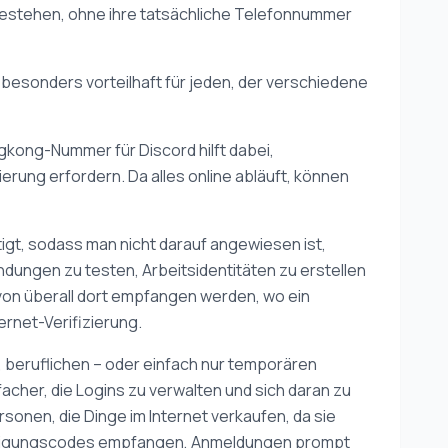
u bestehen, ohne ihre tatsächliche Telefonnummer
sonders vorteilhaft für jeden, der verschiedene
gkong-Nummer für Discord hilft dabei,
erung erfordern. Da alles online abläuft, können
ötigt, sodass man nicht darauf angewiesen ist,
dungen zu testen, Arbeitsidentitäten zu erstellen
 von überall dort empfangen werden, wo ein
ernet-Verifizierung.
n, beruflichen – oder einfach nur temporären
cher, die Logins zu verwalten und sich daran zu
rsonen, die Dinge im Internet verkaufen, da sie
tätigungscodes empfangen, Anmeldungen prompt