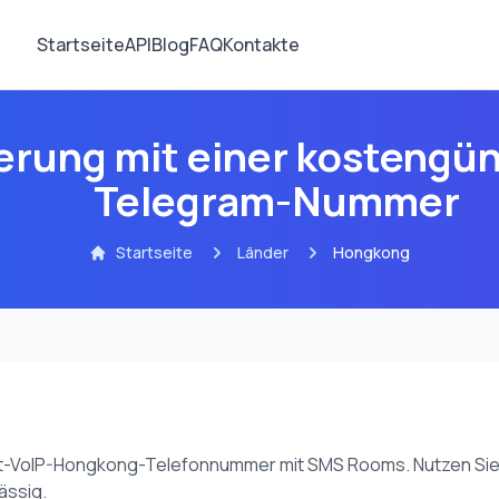
Startseite
API
Blog
FAQ
Kontakte
zierung mit einer kosteng
Telegram-Nummer
Startseite
Länder
Hongkong
cht-VoIP-Hongkong-Telefonnummer mit SMS Rooms. Nutzen Sie
ässig.