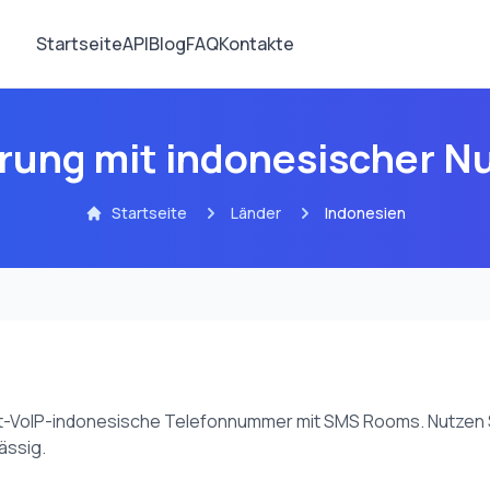
Startseite
API
Blog
FAQ
Kontakte
ierung mit indonesischer
Startseite
Länder
Indonesien
ht-VoIP-indonesische Telefonnummer mit SMS Rooms. Nutzen S
ässig.