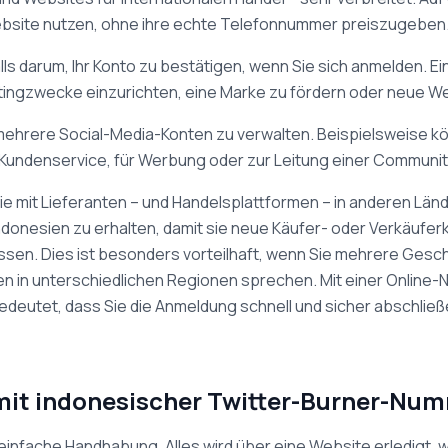
 Website nutzen, ohne ihre echte Telefonnummer preiszugeben
alls darum, Ihr Konto zu bestätigen, wenn Sie sich anmelden.
etingzwecke einzurichten, eine Marke zu fördern oder neue We
ehrere Social-Media-Konten zu verwalten. Beispielsweise k
 Kundenservice, für Werbung oder zur Leitung einer Community
n Sie mit Lieferanten – und Handelsplattformen – in anderen Lä
donesien zu erhalten, damit sie neue Käufer- oder Verkäuferk
en. Dies ist besonders vorteilhaft, wenn Sie mehrere Gesc
n in unterschiedlichen Regionen sprechen. Mit einer Online
edeutet, dass Sie die Anmeldung schnell und sicher abschließ
mit indonesischer Twitter-Burner-Nu
ie einfache Handhabung. Alles wird über eine Website erledigt