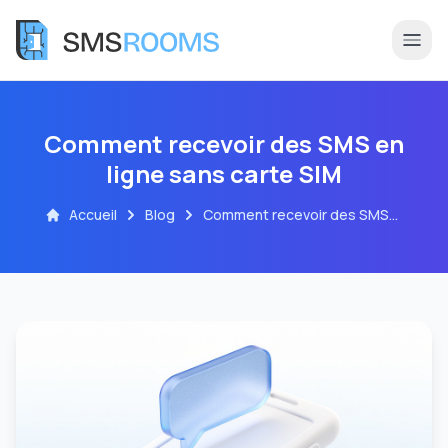
Comment recevoir des SMS en
ligne sans carte SIM
Accueil
Blog
Comment recevoir des SMS
en ligne sans carte SIM