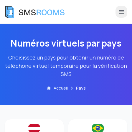
Numéros virtuels par pays
Choisissez un pays pour obtenir un numéro de
téléphone virtuel temporaire pour la vérification
SMS
Accueil
Pays