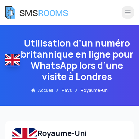
Utilisation d’un numéro
britannique en ligne pour
WhatsApp lors d’une
visite à Londres
Accueil
Pays
Royaume-Uni
Royaume-Uni