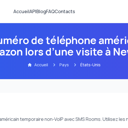
Accueil
API
Blog
FAQ
Contacts
numéro de téléphone améri
zon lors d’une visite à N
Accueil
Pays
États-Unis
éricain temporaire non-VoIP avec SMS Rooms. Utilisez les n