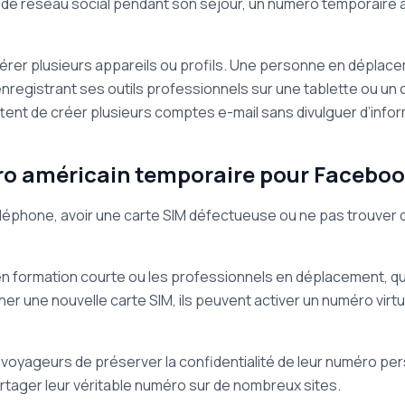
 de réseau social pendant son séjour, un numéro temporaire am
gérer plusieurs appareils ou profils. Une personne en dépl
enregistrant ses outils professionnels sur une tablette ou un
nt de créer plusieurs comptes e-mail sans divulguer d’infor
ro américain temporaire pour Facebo
léphone, avoir une carte SIM défectueuse ou ne pas trouver d
 en formation courte ou les professionnels en déplacement, qu
her une nouvelle carte SIM, ils peuvent activer un numéro virt
oyageurs de préserver la confidentialité de leur numéro perso
 partager leur véritable numéro sur de nombreux sites.