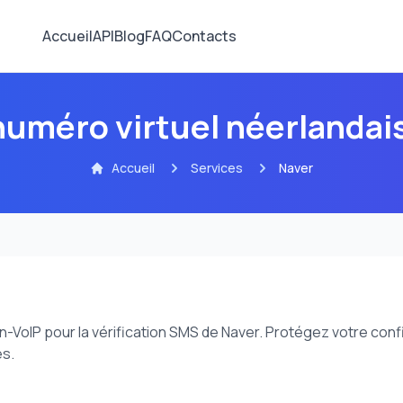
Accueil
API
Blog
FAQ
Contacts
 numéro virtuel néerlandai
Accueil
Services
Naver
VoIP pour la vérification SMS de Naver. Protégez votre confi
s.