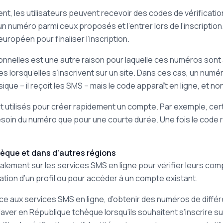
t, les utilisateurs peuvent recevoir des codes de vérification 
un numéro parmi ceux proposés et l’entrer lors de l’inscripti
uropéen pour finaliser l’inscription.
rsonnelles est une autre raison pour laquelle ces numéros s
 lorsqu’elles s’inscrivent sur un site. Dans ces cas, un numéro
e – il reçoit les SMS – mais le code apparaît en ligne, et no
utilisés pour créer rapidement un compte. Par exemple, ce
esoin du numéro que pour une courte durée. Une fois le code r
hèque et dans d’autres régions
galement sur les services SMS en ligne pour vérifier leurs co
ation d’un profil ou pour accéder à un compte existant.
âce aux services SMS en ligne, d’obtenir des numéros de diffé
aver en République tchèque lorsqu’ils souhaitent s’inscrire 