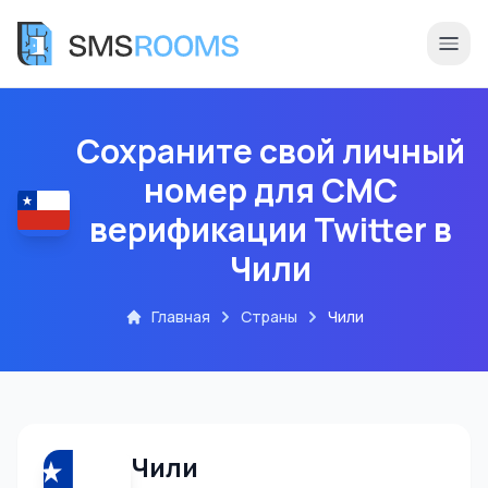
Сохраните свой личный
номер для СМС
верификации Twitter в
Чили
Главная
Страны
Чили
Чили