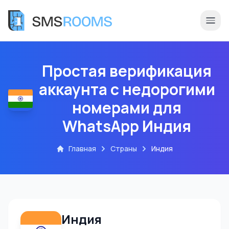
Простая верификация
аккаунта с недорогими
номерами для
WhatsApp Индия
Главная
Страны
Индия
Индия