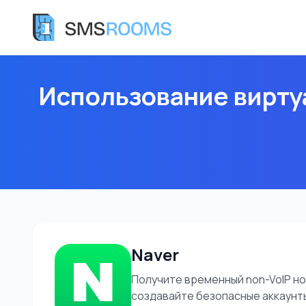
Использование вирту
Naver
Получите временный non-VoIP н
создавайте безопасные аккаунты