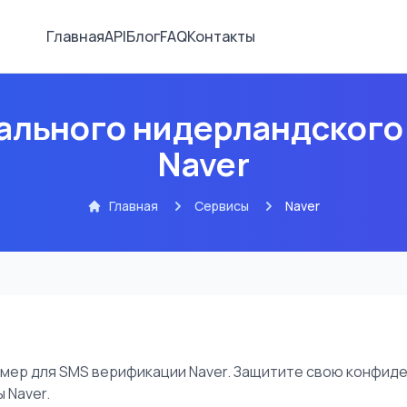
Главная
API
Блог
FAQ
Контакты
ального нидерландского
Naver
Главная
Сервисы
Naver
омер для SMS верификации Naver. Защитите свою конфиде
 Naver.