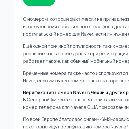
С номером, который фактически не принадлеж
использования собственного телефона достат
португальский номер для Naver, если им нуже
Ещё одной причиной популярности таких номер
реальные контактные данные при регистрации н
работает так же, как обычный мобильный номе
Временные номера также часто используются 
Naver, если им нужен номер только на коротко
Верификация номера Naver в Чехии и других 
В Северной Америке пользователи также акти
номер телефона для Naver в США при создании
По всей Европе благодаря онлайн-SMS-сервиса
некоторые ищут верификацию номера Naver в Че