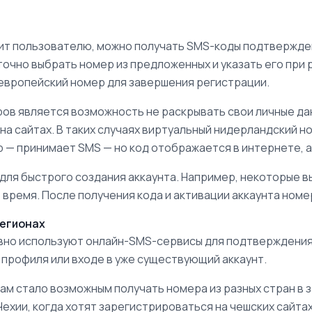
ит пользователю, можно получать SMS-коды подтвержде
очно выбрать номер из предложенных и указать его при 
н европейский номер для завершения регистрации.
ов является возможность не раскрывать свои личные дан
а сайтах. В таких случаях виртуальный нидерландский н
р — принимает SMS — но код отображается в интернете, а
для быстрого создания аккаунта. Например, некоторые 
е время. После получения кода и активации аккаунта ном
регионах
вно используют онлайн-SMS-сервисы для подтверждения
 профиля или входе в уже существующий аккаунт.
м стало возможным получать номера из разных стран в 
хии, когда хотят зарегистрироваться на чешских сайтах