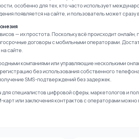
сти, особенно для тех, кто часто использует междунар
ния появляется на сайте, и пользователь может сразу 
донезия
сов — их простота. Поскольку всё происходит онлайн, 
госрочные договоры с мобильными операторами. Достато
на сайте.
родными компаниями или управляющие несколькими онла
 регистрацию без использования собственного телефона.
 получение SMS-подтверждений без задержек.
 для специалистов цифровой сферы, маркетологов и пол
IM-карт или заключения контрактов с операторами можно