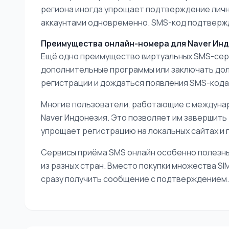
региона иногда упрощает подтверждение лично
аккаунтами одновременно. SMS-код подтвержде
Преимущества онлайн-номера для Naver Ин
Ещё одно преимущество виртуальных SMS-серви
дополнительные программы или заключать дол
регистрации и дождаться появления SMS-кода 
Многие пользователи, работающие с междуна
Naver Индонезия. Это позволяет им завершить
упрощает регистрацию на локальных сайтах и
Сервисы приёма SMS онлайн особенно полезны
из разных стран. Вместо покупки множества S
сразу получить сообщение с подтверждением.