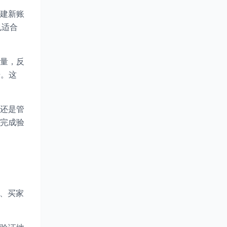
建新账
也适合
量，反
册。这
还是管
并完成验
家、买家