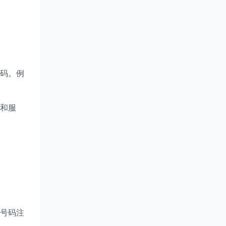
码。例
和服
号码注